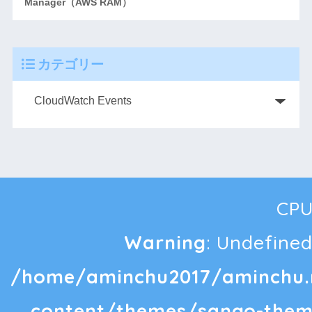
Manager（AW​​S RAM）
カテゴリー
CPU
Warning
: Undefined
/home/aminchu2017/aminchu.
content/themes/sango-them