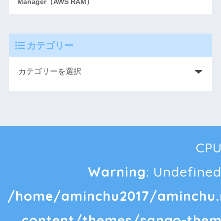
Manager（AW​​S RAM）
カテゴリー
CPU
Warning
: Undefined
/home/aminchu2017/aminchu.
content/themes/sango-them