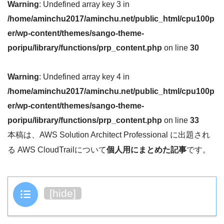
Warning
: Undefined array key 3 in
/home/aminchu2017/aminchu.net/public_html/cpu100p
er/wp-content/themes/sango-theme-
poripu/library/functions/prp_content.php
on line
30
Warning
: Undefined array key 4 in
/home/aminchu2017/aminchu.net/public_html/cpu100p
er/wp-content/themes/sango-theme-
poripu/library/functions/prp_content.php
on line
33
本稿は、AWS Solution Architect Professional に出題され
る AWS CloudTrailについて
個人用にまとめた記事
です。
目次
[
hide
]