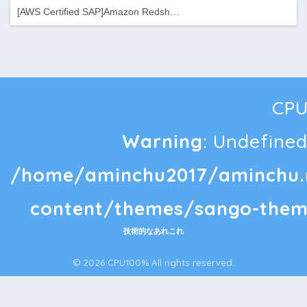
[AWS Certified SAP]Amazon Redsh…
CPU
Warning
: Undefined
/home/aminchu2017/aminchu.
content/themes/sango-them
技術的なあれこれ
© 2026 CPU100% All rights reserved.