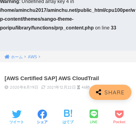
Warning
: Undefined array key 4 in
/home/aminchu2017/aminchu.net/public_html/cpu100per/w
p-content/themes/sango-theme-
poripu/library/functions/prp_content.php
on line
33
ホーム
AWS
[AWS Certified SAP] AWS CloudTrail
2020年8月19日
2021年12月22日
46秒
LINE
ツイート
シェア
はてブ
Pocket