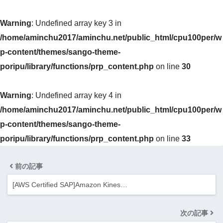
Warning
: Undefined array key 3 in
/home/aminchu2017/aminchu.net/public_html/cpu100per/w
p-content/themes/sango-theme-
poripu/library/functions/prp_content.php
on line
30
Warning
: Undefined array key 4 in
/home/aminchu2017/aminchu.net/public_html/cpu100per/w
p-content/themes/sango-theme-
poripu/library/functions/prp_content.php
on line
33
前の記事
[AWS Certified SAP]Amazon Kines…
次の記事